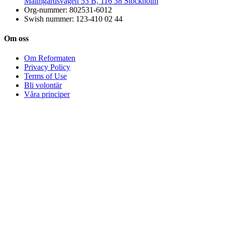
OLGA GRONVALL LUND -#70- Bryta Bröd
OLGA GRONVALL LUND -#70- Från dagligvaruhandelns
järngrepp till positivt matsystem – Att säga nej till 250 tusen och… –
Bryta Bröd Andra särskilt rekommenderade lyssningar ur podden är
avsnittet med ...
Youtube kanaler
FAO Youtube: Voices of Impact
FAO:s YouTube-kanal är mycket bred, men vi rekommenderar
särskilt serien Voices of Impact. Här finns hundratals berättelser från
matproducenter över hela världen – människor som både är bärare
av kultur ...
Nyhetsbrev