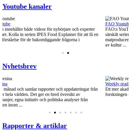
OLGA GRONVALL LUND -#70- Bryta Bröd