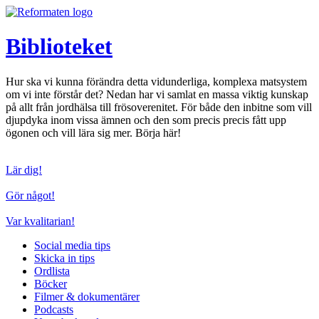
Hoppa
till
innehåll
Biblioteket
Hur ska vi kunna förändra detta vidunderliga, komplexa matsystem
om vi inte förstår det? Nedan har vi samlat en massa viktig kunskap
på allt från jordhälsa till frösoverenitet. För både den inbitne som vill
djupdyka inom vissa ämnen och den som precis precis fått upp
ögonen och vill lära sig mer. Börja här!
Lär dig!
Gör något!
Var kvalitarian!
Social media tips
Skicka in tips
Ordlista
Böcker
Filmer & dokumentärer
Podcasts