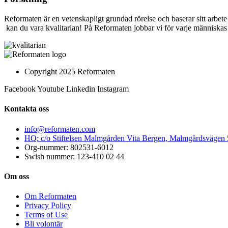
Reformaten är en vetenskapligt grundad rörelse och baserar sitt ar
kan du vara kvalitarian! På Reformaten jobbar vi för varje människas rä
Copyright 2025 Reformaten
Facebook
Youtube
Linkedin
Instagram
Kontakta oss
info@reformaten.com​
HQ: c/o Stiftelsen Malmgården Vita Bergen, Malmgårdsvägen
Org-nummer: 802531-6012
Swish nummer: 123-410 02 44
Om oss
Om Reformaten
Privacy Policy
Terms of Use
Bli volontär