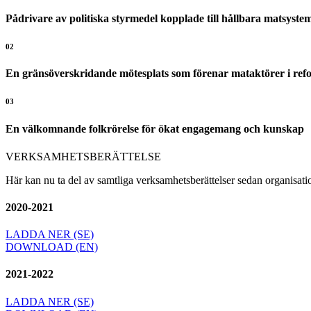
Pådrivare av politiska styrmedel kopplade till hållbara matsyst
02
En gränsöverskridande mötesplats som förenar mataktörer i ref
03
En välkomnande folkrörelse för ökat engagemang och kunskap
VERKSAMHETSBERÄTTELSE
Här kan nu ta del av samtliga verksamhetsberättelser sedan organisat
2020-2021
LADDA NER (SE)
DOWNLOAD (EN)
2021-2022
LADDA NER (SE)