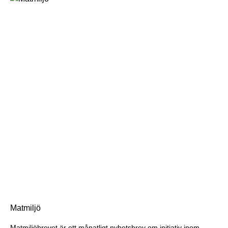
Matmiljö
Matmiljöbrevet är ett månatligt nyhetsbrev om initiativ inom