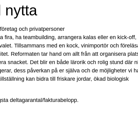
 nytta
öretag och privatpersoner
 fira, ha teambuilding, arrangera kalas eller en kick-off,
alet. Tillsammans med en kock, vinimportör och föreläs
itet. Reformaten tar hand om allt från att organisera pla
era snacket. Det blir en både lärorik och rolig stund där ni
erar, dess påverkan på er själva och de möjligheter vi h
lställning kan bidra till friskare jordar, ökad biologisk
gsta deltagarantal/fakturabelopp.