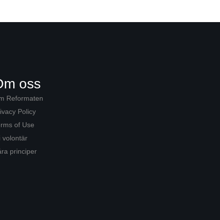
Om oss
m Reformaten
ivacy Policy
rms of Use
i volontär
ra principer