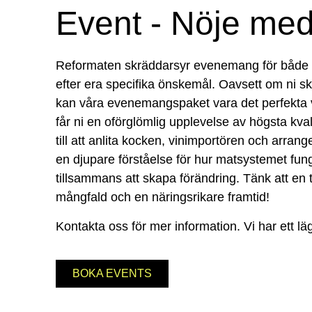
Event - Nöje med
Reformaten skräddarsyr evenemang för både f
efter era specifika önskemål. Oavsett om ni ska
kan våra evenemangspaket vara det perfekta v
får ni en oförglömlig upplevelse av högsta kval
till att anlita kocken, vinimportören och arrang
en djupare förståelse för hur matsystemet fung
tillsammans att skapa förändring. Tänk att en til
mångfald och en näringsrikare framtid!
Kontakta oss för mer information. Vi har ett lä
BOKA EVENTS