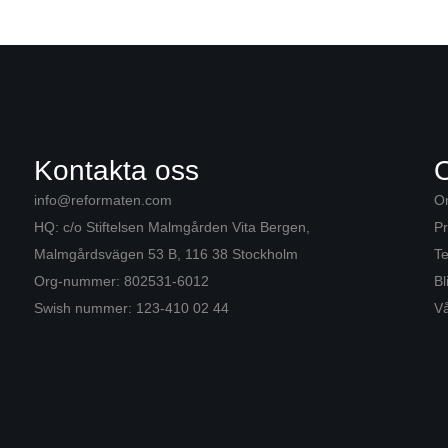
Kontakta oss
info@reformaten.com​
O
HQ: c/o Stiftelsen Malmgården Vita Bergen,
Pr
Malmgårdsvägen 53 B, 116 38 Stockholm
Te
Org-nummer: 802531-6012
Bl
Swish nummer: 123-410 02 44
Vå