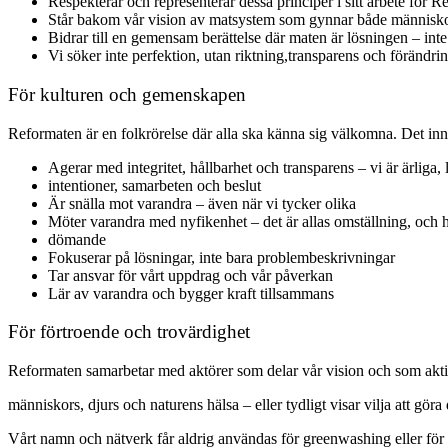
Respekterar och representerar dessa principer i sitt arbete för 
Står bakom vår vision av matsystem som gynnar både människo
Bidrar till en gemensam berättelse där maten är lösningen – int
Vi söker inte perfektion, utan riktning,transparens och förändrin
För kulturen och gemenskapen
Reformaten är en folkrörelse där alla ska känna sig välkomna. Det inne
Agerar med integritet, hållbarhet och transparens – vi är ärliga,
intentioner, samarbeten och beslut
Är snälla mot varandra – även när vi tycker olika
Möter varandra med nyfikenhet – det är allas omställning, och hä
dömande
Fokuserar på lösningar, inte bara problembeskrivningar
Tar ansvar för vårt uppdrag och vår påverkan
Lär av varandra och bygger kraft tillsammans
För förtroende och trovärdighet
Reformaten samarbetar med aktörer som delar vår vision och som aktivt
människors, djurs och naturens hälsa – eller tydligt visar vilja att göra 
Vårt namn och nätverk får aldrig användas för greenwashing eller för a