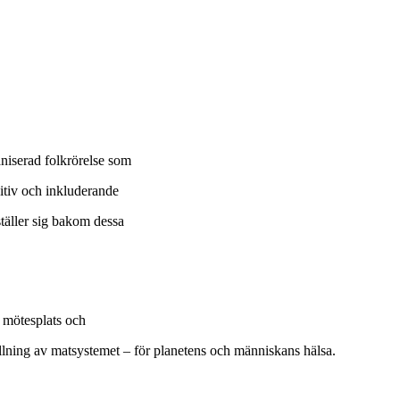
aniserad folkrörelse som
sitiv och inkluderande
ställer sig bakom dessa
 mötesplats och
llning av matsystemet – för planetens och människans hälsa.