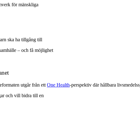
amverk för mänskliga
arn ska ha tillgång till
samhälle – och få möjlighet
anet
formaten utgår från ett
One Health
-perspektiv där hållbara livsmedelss
r och vill bidra till en