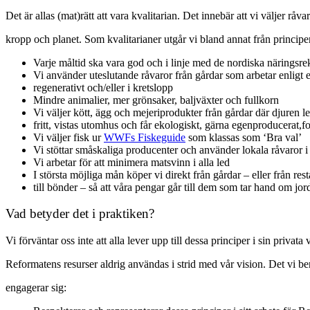
Det är allas (mat)rätt att vara kvalitarian. Det innebär att vi väljer råv
kropp och planet. Som kvalitarianer utgår vi bland annat från principe
Varje måltid ska vara god och i linje med de nordiska närings
Vi använder uteslutande råvaror från gårdar som arbetar enligt 
regenerativt och/eller i kretslopp
Mindre animalier, mer grönsaker, baljväxter och fullkorn
Vi väljer kött, ägg och mejeriprodukter från gårdar där djuren lev
fritt, vistas utomhus och får ekologiskt, gärna egenproducerat,f
Vi väljer fisk ur
WWFs Fiskeguide
som klassas som ‘Bra val’
Vi stöttar småskaliga producenter och använder lokala råvaror i
Vi arbetar för att minimera matsvinn i alla led
I största möjliga mån köper vi direkt från gårdar – eller från re
till bönder – så att våra pengar går till dem som tar hand om jord
Vad betyder det i praktiken?
Vi förväntar oss inte att alla lever upp till dessa principer i sin privat
Reformatens resurser aldrig användas i strid med vår vision. Det vi be
engagerar sig: