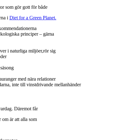
aror som gör gott för både
rna i
Diet for a Green Planet.
rekommendationerna
ekologiska principer – gärna
er i naturliga miljöer,rör sig
oder
 säsong
stauranger med nära relationer
arna, inte till vinstdrivande m
ellanhänder
a vardag. Däremot får
r om är att alla som