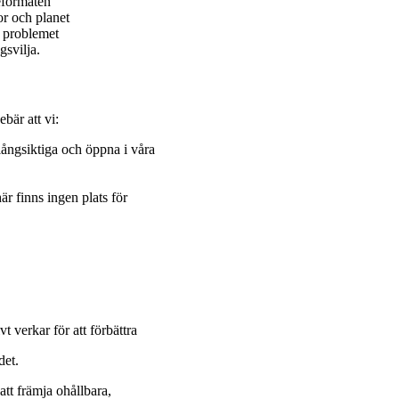
Reformaten
r och planet
e problemet
gsvilja.
bär att vi:
 långsiktiga och öppna i våra
r finns ingen plats för
 verkar för att förbättra
det.
tt främja ohållbara,