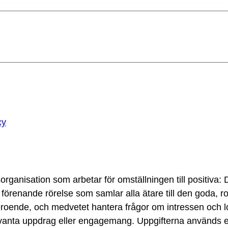
cy
anisation som arbetar för omställningen till positiva: De
renande rörelse som samlar alla ätare till den goda, 
oende, och medvetet hantera frågor om intressen och lo
anta uppdrag eller engagemang. Uppgifterna används en