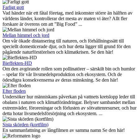
Farligt gott
Vad händer när ett fåtal företag, med inkomster större än hälften av
världens länder, kontrollerar det mesta av maten vi äter? Allt fler
forskare är överens om att ”Big Food” ...
Mellan himmel och jord
Om vår ökade distansering till naturen, och förhållningssätt till
speciellt domesticerade djur, och hur detta ligger till grund för den
pågående naturförstörelsen och klimatkrisen. Se den här!
Bieffekten-HD
Om den avgörande rollen som pollinatörer – särskilt bin och humlor
– spelar för vår livsmedelsproduktion och ekosystem. Och de
ödesdigra konsekvenserna av deras minskning. Se den här!
Efter floden
Undersöker hur människans påverkan på vattnets kretslopp leder till
obalans i naturen och klimatförändringar. Belyser sambandet mellan
extremväder, föroreningar och förlusten av sötvattenresurser, och hur
detta hotar livsmedelsförsörjning och ekosystem. ...
Sista skörden (kortfilm)
En sammanfattning av långfilmen av samma namn Se den här!