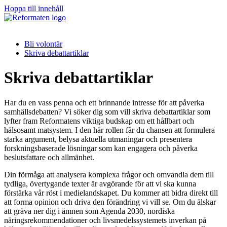
Hoppa till innehåll
Bli volontär
Skriva debattartiklar
Skriva debattartiklar
Har du en vass penna och ett brinnande intresse för att påverka
samhällsdebatten? Vi söker dig som vill skriva debattartiklar som
lyfter fram Reformatens viktiga budskap om ett hållbart och
hälsosamt matsystem. I den här rollen får du chansen att formulera
starka argument, belysa aktuella utmaningar och presentera
forskningsbaserade lösningar som kan engagera och påverka
beslutsfattare och allmänhet.
Din förmåga att analysera komplexa frågor och omvandla dem till
tydliga, övertygande texter är avgörande för att vi ska kunna
förstärka vår röst i medielandskapet. Du kommer att bidra direkt till
att forma opinion och driva den förändring vi vill se. Om du älskar
att gräva ner dig i ämnen som Agenda 2030, nordiska
näringsrekommendationer och livsmedelssystemets inverkan på