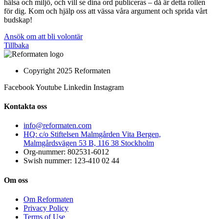
hälsa och miljö, och vill se dina ord publiceras – då är detta rollen
för dig. Kom och hjälp oss att vässa våra argument och sprida vårt
budskap!
Ansök om att bli volontär
Tillbaka
Copyright 2025 Reformaten
Facebook
Youtube
Linkedin
Instagram
Kontakta oss
info@reformaten.com​
HQ: c/o Stiftelsen Malmgården Vita Bergen,
Malmgårdsvägen 53 B, 116 38 Stockholm
Org-nummer: 802531-6012
Swish nummer: 123-410 02 44
Om oss
Om Reformaten
Privacy Policy
Terms of Use