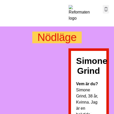
Nödläge
Simone
Grind
Vem är du?
Simone
Grind, 38 år,
Kvinna. Jag
är en