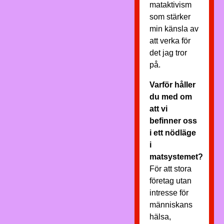
mataktivism
som stärker
min känsla av
att verka för
det jag tror
på.
Varför håller
du med om
att vi
befinner oss
i ett nödläge
i
matsystemet?
För att stora
företag utan
intresse för
människans
hälsa,