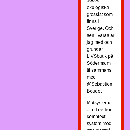
100%
ekologiska
grossist som
finns i
Sverige. Och
sen i våras är
jag med och
grundar
LIVSbutik på
Södermalm
tillsammans
med
@Sebastien
Boudet.
Matsystemet
är ett oerhört
komplext
system med