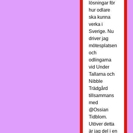
lösningar för
hur odlare
ska kunna
verka i
Sverige. Nu
driver jag
mötesplatsen
och
odlingarna
vid Under
Tallarna och
Nibble
Trädgård
tillsammans
med
@Ossian
Tidblom.
Utöver detta
är jag del i en