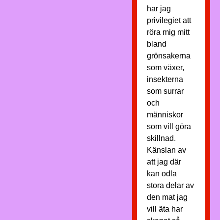
har jag
privilegiet att
röra mig mitt
bland
grönsakerna
som växer,
insekterna
som surrar
och
människor
som vill göra
skillnad.
Känslan av
att jag där
kan odla
stora delar av
den mat jag
vill äta har