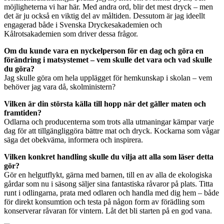
möjligheterna vi har här. Med andra ord, blir det mest dryck – men
det är ju också en viktig del av måltiden. Dessutom är jag ideellt
engagerad både i Svenska Dryckesakademien och
Kålrotsakademien som driver dessa frågor.
Om du kunde vara en nyckelperson för en dag och göra en
förändring i matsystemet – vem skulle det vara och vad skulle
du göra?
Jag skulle göra om hela upplägget för hemkunskap i skolan – vem
behöver jag vara då, skolministern?
Vilken är din största källa till hopp när det gäller maten och
framtiden?
Odlarna och producenterna som trots alla utmaningar kämpar varje
dag för att tillgängliggöra bättre mat och dryck. Kockarna som vågar
säga det obekväma, informera och inspirera.
Vilken konkret handling skulle du vilja att alla som läser detta
gör?
Gör en helgutflykt, gärna med barnen, till en av alla de ekologiska
gårdar som nu i säsong säljer sina fantastiska råvaror på plats. Titta
runt i odlingarna, prata med odlaren och handla med dig hem – både
för direkt konsumtion och testa på någon form av förädling som
konserverar råvaran för vintern. Låt det bli starten på en god vana.