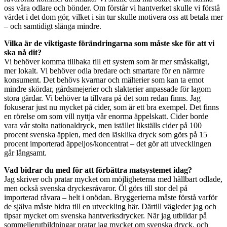
oss våra odlare och bönder. Om förstår vi hantverket skulle vi förstå
värdet i det dom gör, vilket i sin tur skulle motivera oss att betala mer
– och samtidigt slänga mindre.
Vilka är de viktigaste förändringarna som måste ske för att vi
ska nå dit?
Vi behöver komma tillbaka till ett system som är mer småskaligt,
mer lokalt. Vi behöver odla bredare och smartare för en närmre
konsument. Det behövs kvarnar och mälterier som kan ta emot
mindre skördar, gårdsmejerier och slakterier anpassade för lagom
stora gårdar. Vi behöver ta tillvara på det som redan finns. Jag
fokuserar just nu mycket på cider, som är ett bra exempel. Det finns
en rörelse om som vill nyttja vår enorma äppelskatt. Cider borde
vara vår stolta nationaldryck, men istället likställs cider på 100
procent svenska äpplen, med den läsklika dryck som görs på 15
procent importerad äppeljos/koncentrat – det gör att utvecklingen
går långsamt.
Vad bidrar du med för att förbättra matsystemet idag?
Jag skriver och pratar mycket om möjligheterna med hållbart odlade,
men också svenska dryckesråvaror. Öl görs till stor del på
importerad råvara – helt i onödan. Bryggerierna måste förstå varför
de själva måste bidra till en utveckling här. Därtill vägleder jag och
tipsar mycket om svenska hantverksdrycker. När jag utbildar på
sommelierutbildningar pratar jag mycket om svenska dryck, och