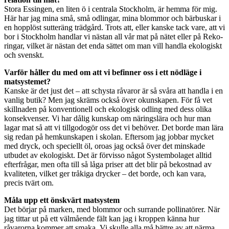
Stora Essingen, en liten ö i centrala Stockholm, är hemma för mig.
Här har jag mina små, små odlingar, mina blommor och bärbuskar i
en hopplöst sutteräng trädgård. Trots att, eller kanske tack vare, att vi
bor i Stockholm handlar vi nästan all vår mat på nätet eller på Reko-
ringar, vilket är nästan det enda sättet om man vill handla ekologiskt
och svenskt.
Varför håller du med om att vi befinner oss i ett nödläge i
matsystemet?
Kanske är det just det – att schysta råvaror är så svåra att handla i en
vanlig butik? Men jag skräms också över okunskapen. För få vet
skillnaden på konventionell och ekologisk odling med dess olika
konsekvenser. Vi har dålig kunskap om näringslära och hur man
lagar mat så att vi tillgodogör oss det vi behöver. Det borde man lära
sig redan på hemkunskapen i skolan. Eftersom jag jobbar mycket
med dryck, och speciellt öl, oroas jag också över det minskade
utbudet av ekologiskt. Det är förvisso något Systembolaget alltid
efterfrågar, men ofta till så låga priser att det blir på bekostnad av
kvaliteten, vilket ger tråkiga drycker – det borde, och kan vara,
precis tvärt om.
Måla upp ett önskvärt matsystem
Det börjar på marken, med blommor och surrande pollinatörer. När
jag tittar ut på ett välmående fält kan jag i kroppen känna hur
råvarorna kommer att smaka. Vi skulle alla må bättre av att närma