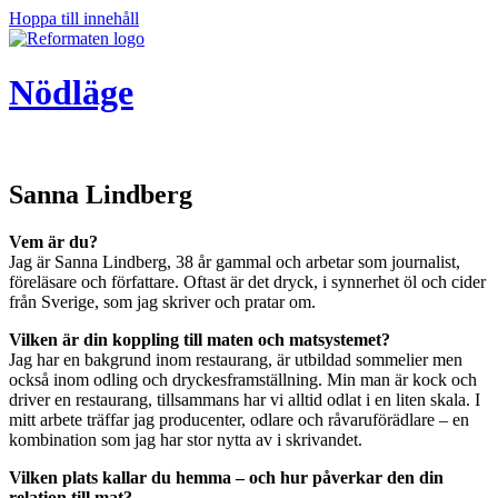
Hoppa till innehåll
Nödläge
Sanna Lindberg
Vem är du?
Jag är Sanna Lindberg, 38 år gammal och arbetar som journalist,
föreläsare och författare. Oftast är det dryck, i synnerhet öl och cider
från Sverige, som jag skriver och pratar om.
Vilken är din koppling till maten och matsystemet?
Jag har en bakgrund inom restaurang, är utbildad sommelier men
också inom odling och dryckesframställning. Min man är kock och
driver en restaurang, tillsammans har vi alltid odlat i en liten skala. I
mitt arbete träffar jag producenter, odlare och råvaruförädlare – en
kombination som jag har stor nytta av i skrivandet.
Vilken plats kallar du hemma – och hur påverkar den din
relation till mat?