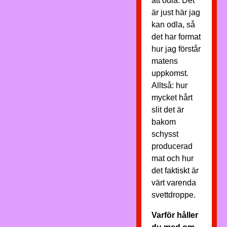
att odla. Det
är just här jag
kan odla, så
det har format
hur jag förstår
matens
uppkomst.
Alltså: hur
mycket hårt
slit det är
bakom
schysst
producerad
mat och hur
det faktiskt är
värt varenda
svettdroppe.
Varför håller