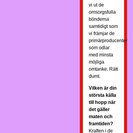
vi ut de
omsorgsfulla
bönderna
samtidigt som
vi främjar de
primärproducenter
som odlar
med minsta
möjliga
omtanke. Rätt
dumt.
Vilken är din
största källa
till hopp när
det gäller
maten och
framtiden?
Kraften i de