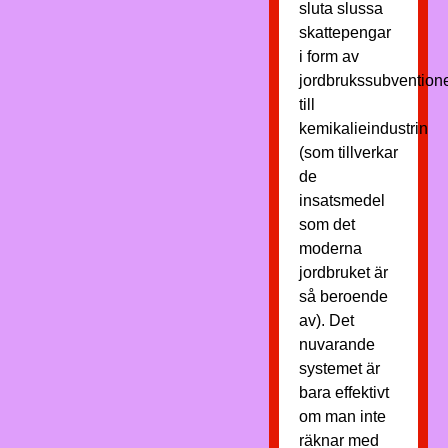
sluta slussa
skattepengar
i form av
jordbrukssubvention
till
kemikalieindustrin
(som tillverkar
de
insatsmedel
som det
moderna
jordbruket är
så beroende
av). Det
nuvarande
systemet är
bara effektivt
om man inte
räknar med