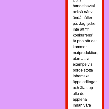
EU:s
handelsavtal
också när vi
ändå håller
på. Jag tycker
inte att ”fri
konkurrens”
är prio när det
kommer till
matproduktion,
utan att vi
exempelvis
borde stötta
inhemska
äppelodlingar
och äta upp
alla de
äpplena
innan våra