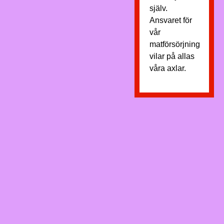
själv.
Ansvaret för
vår
matförsörjning
vilar på allas
våra axlar.