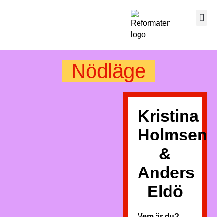
Nödläge
Kristina
Holmsen
&
Anders
Eldö
Vem är du?