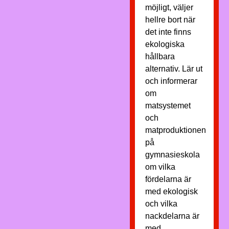
möjligt, väljer
hellre bort när
det inte finns
ekologiska
hållbara
alternativ. Lär ut
och informerar
om
matsystemet
och
matproduktionen
på
gymnasieskola
om vilka
fördelarna är
med ekologisk
och vilka
nackdelarna är
med