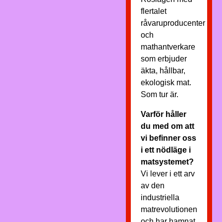
flertalet
råvaruproducenter
och
mathantverkare
som erbjuder
äkta, hållbar,
ekologisk mat.
Som tur är.
Varför håller
du med om att
vi befinner oss
i ett nödläge i
matsystemet?
Vi lever i ett arv
av den
industriella
matrevolutionen
och har hamnat