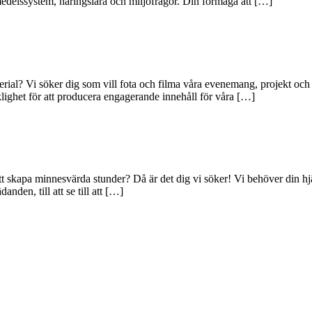
smedelssystem, näringslära och miljöfrågor. Din förmåga att […]
erial? Vi söker dig som vill fota och filma våra evenemang, projekt och d
cklighet för att producera engagerande innehåll för våra […]
 att skapa minnesvärda stunder? Då är det dig vi söker! Vi behöver din
nden, till att se till att […]