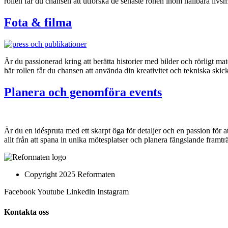
rollen får du chansen att utforska de senaste rönen inom hållbara liv
Fota & filma
Är du passionerad kring att berätta historier med bilder och rörligt mat
här rollen får du chansen att använda din kreativitet och tekniska ski
Planera och genomföra events
Är du en idéspruta med ett skarpt öga för detaljer och en passion för
allt från att spana in unika mötesplatser och planera fängslande framträda
Copyright 2025 Reformaten
Facebook
Youtube
Linkedin
Instagram
Kontakta oss