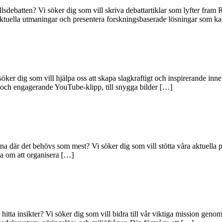
llsdebatten? Vi söker dig som vill skriva debattartiklar som lyfter fra
a aktuella utmaningar och presentera forskningsbaserade lösningar som 
ker dig som vill hjälpa oss att skapa slagkraftigt och inspirerande inneh
In och engagerande YouTube-klipp, till snygga bilder […]
a där det behövs som mest? Vi söker dig som vill stötta våra aktuella p
dla om att organisera […]
hitta insikter? Vi söker dig som vill bidra till vår viktiga mission geno