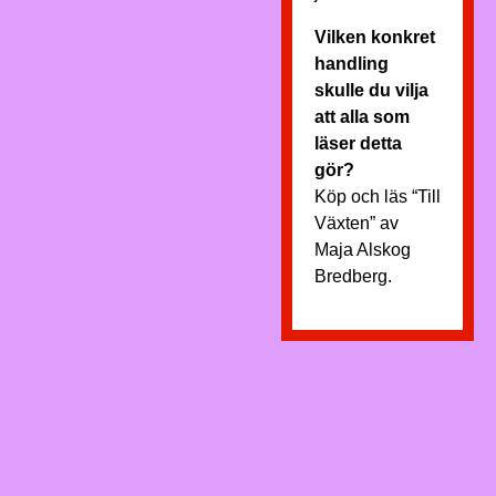
Vilken konkret
handling
skulle du vilja
att alla som
läser detta
gör?
Köp och läs “Till
Växten” av
Maja Alskog
Bredberg.