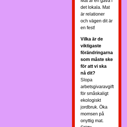
Mat är en gåva i
det lokala. Mat
är relationer
och vägen dit är
en fest!
Vilka är de
viktigaste
förändringarna
som måste ske
för att vi ska
nå dit?
Slopa
arbetsgivaravgift
för småskaligt
ekologiskt
jordbruk. Öka
momsen på
onyttig mat.