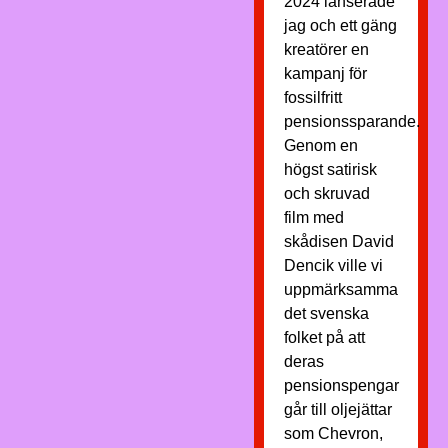
2024 lanserade
jag och ett gäng
kreatörer en
kampanj för
fossilfritt
pensionssparande.
Genom en
högst satirisk
och skruvad
film med
skådisen David
Dencik ville vi
uppmärksamma
det svenska
folket på att
deras
pensionspengar
går till oljejättar
som Chevron,