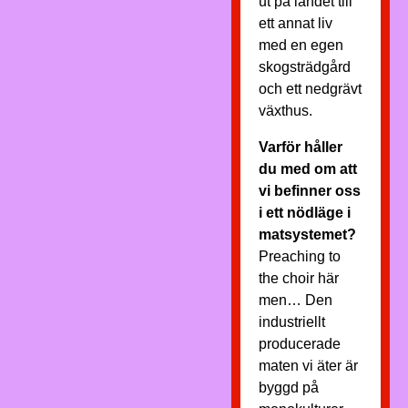
ut på landet till
ett annat liv
med en egen
skogsträdgård
och ett nedgrävt
växthus.
Varför håller
du med om att
vi befinner oss
i ett nödläge i
matsystemet?
Preaching to
the choir här
men… Den
industriellt
producerade
maten vi äter är
byggd på