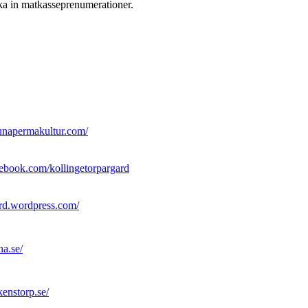
cka in matkasseprenumerationer.
unapermakultur.com/
ebook.com/kollingetorpargard
ard.wordpress.com/
na.se/
kenstorp.se/