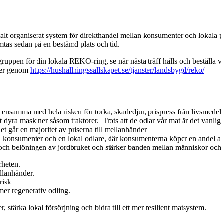
talt organiserat system för direkthandel mellan konsumenter och lokala
ämtas sedan på en bestämd plats och tid.
uppen för din lokala REKO-ring, se när nästa träff hålls och beställa 
ler genom
https://hushallningssallskapet.se/tjanster/landsbygd/reko/
nsamma med hela risken för torka, skadedjur, prispress från livsmedels
dyra maskiner såsom traktorer. Trots att de odlar vår mat är det vanlig
llet går en majoritet av priserna till mellanhänder.
 konsumenter och en lokal odlare, där konsumenterna köper en andel av
ch belöningen av jordbruket och stärker banden mellan människor och ma
rheten.
ellanhänder.
risk.
mer regenerativ odling.
er, stärka lokal försörjning och bidra till ett mer resilient matsystem.