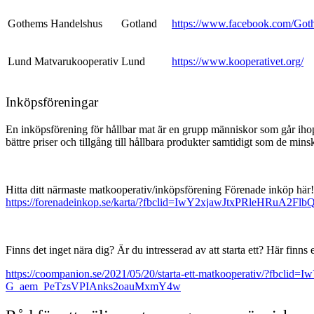
Gothems Handelshus
Gotland
https://www.facebook.com/Got
Lund Matvarukooperativ
Lund
https://www.kooperativet.org/
Inköpsföreningar
En inköpsförening för hållbar mat är en grupp människor som går ihop
bättre priser och tillgång till hållbara produkter samtidigt som de min
Hitta ditt närmaste matkooperativ/inköpsförening Förenade inköp här!
https://forenadeinkop.se/karta/?fbclid=IwY2xjawJtxPRl
Finns det inget nära dig? Är du intresserad av att starta ett? Här finn
https://coompanion.se/2021/05/20/starta-ett-matkooperati
G_aem_PeTzsVPIAnks2oauMxmY4w