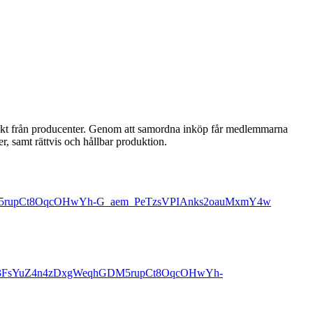
direkt från producenter. Genom att samordna inköp får medlemmarna
er, samt rättvis och hållbar produktion.
hGDM5rupCt8OqcOHwYh-G_aem_PeTzsVPIAnks2oauMxmY4w
k5FRw3FsYuZ4n4zDxgWeqhGDM5rupCt8OqcOHwYh-