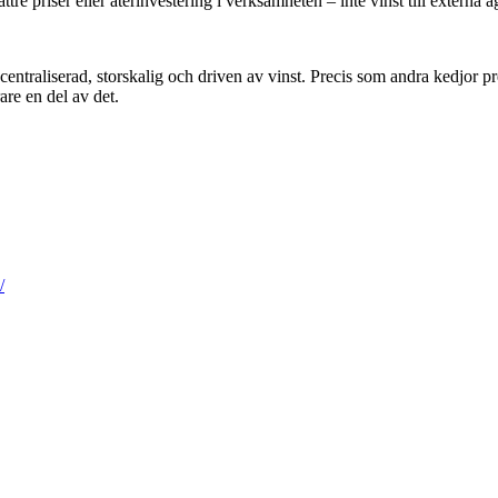
tre priser eller återinvestering i verksamheten – inte vinst till externa ä
centraliserad, storskalig och driven av vinst. Precis som andra kedjor 
re en del av det.
/