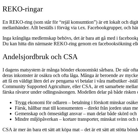
REKO-ringar
En REKO-ring (som står för “rejäl konsumtion”) är ett lokalt och digi
mellanhänder. Allt beställs i förväg via t.ex. Facebookgrupper, och h
Inga krångliga medlemskap behövs, det är bara att gå med i facebookgr
Du kan hitta din närmaste REKO-ring genom en facebooksökning el
Andelsjordbruk och CSA
I dagens matsystem är många bönder ekonomiskt sårbara. De står ofta e
deras inkomster är osäkra och ofta låga. Många är beroende av mycket 
att få en väldigt liten del av pengarna vi betalar i våra matbutiker -istä
Community Supported Agriculture, eller CSA, är ett samarbete mellan
färska råvaror under odlingssäsongen. Modellen delar på både risken o
Trygg ekonomi för odlaren – betalning i förskott minskar osäke
Färsk, hållbar mat till konsumenten – direkt från jorden utan m
Gemenskap och ömsesidigt ansvar – man delar både skörd och 
Mindre miljöpåverkan – kortare transporter, minskat svinn och 
CSA är mer än bara ett sätt att köpa mat – det är ett sätt att stötta bönd