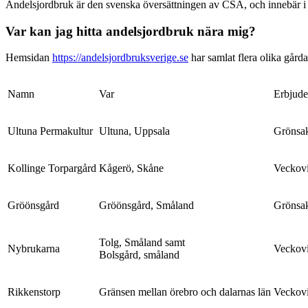
Andelsjordbruk är den svenska översättningen av CSA, och innebär i s
Var kan jag hitta andelsjordbruk nära mig?
Hemsidan
https://andelsjordbruksverige.se
har samlat flera olika gård
Namn
Var
Erbjude
Ultuna Permakultur
Ultuna, Uppsala
Grönsak
Kollinge Torpargård
Kågerö, Skåne
Veckovi
Gröönsgård
Gröönsgård, Småland
Grönsak
Tolg, Småland samt
Nybrukarna
Veckovi
Bolsgård, småland
Rikkenstorp
Gränsen mellan örebro och dalarnas län
Veckovi