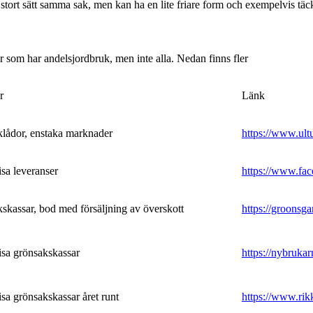
tort sätt samma sak, men kan ha en lite friare form och exempelvis tä
ar som har andelsjordbruk, men inte alla. Nedan finns fler
r
Länk
lådor, enstaka marknader
https://www.ult
sa leveranser
https://www.fac
skassar, bod med försäljning av överskott
https://groonsg
sa grönsakskassar
https://nybrukar
sa grönsakskassar året runt
https://www.rik