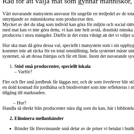
Råd för att välja mat som gynnar människor, 
Vårt nuvarande matsystem ansvarar för ungefär en tredjedel av de tot
utnyttjande av människorna som producerar den.
Mycket av det du idag som individ kan göra för miljön och social rättv
med mat kan vi inte göra detta, vi kan inte helt avstå, drastiskt mins
producera i stora mängder. Därför är det extra viktigt att det vi väljer 
Hur ska man då göra dessa val, speciellt i matsystem som i sin uppbygg
kommer inte att räcka för en total omställning, hela systemet måste ut
systemet, så att dessa främjas och får ett fäste. Inom det nuvarande s
Stöd små producenter, speciellt lokala
–
Varför?
Fler och fler små jordbruk får läggas ner, och de som överlever blir stö
en dold kostnad för jordhälsa och biodiversitet som inte reflekteras i
tillgång till marknaden.
– Hur?
Handla så direkt från producenter nära dig som du kan, här i biblioteket
2. Eliminera mellanhänder
Bönder får försvinnande små delar av de priser vi betalar i butik