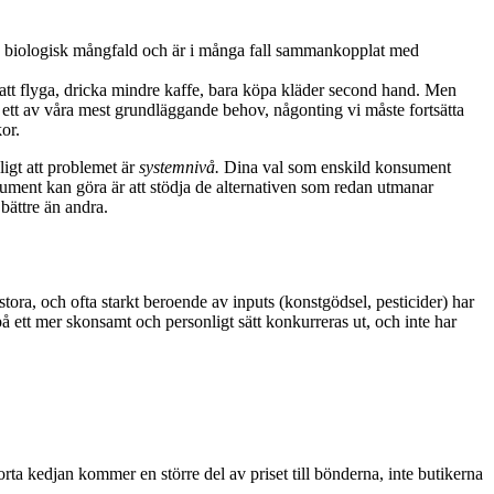
 av biologisk mångfald och är i många fall sammankopplat med
n att flyga, dricka mindre kaffe, bara köpa kläder second hand. Men
r ett av våra mest grundläggande behov, någonting vi måste fortsätta
skor.
ligt att problemet är
systemnivå.
Dina val som enskild konsument
sument kan göra är att stödja de alternativen som redan utmanar
bättre än andra.
stora, och ofta starkt beroende av inputs (konstgödsel, pesticider) har
å ett mer skonsamt och personligt sätt konkurreras ut, och inte har
orta kedjan kommer en större del av priset till bönderna, inte butikerna