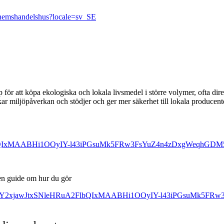
hemshandelshus?locale=sv_SE
 för att köpa ekologiska och lokala livsmedel i större volymer, ofta 
skar miljöpåverkan och stödjer och ger mer säkerhet till lokala producent
eHRuA2FlbQIxMAABHi1OOyIY-l43iPGsuMk5FRw3FsYuZ4n4zDxgWeq
s en guide om hur du gör
v/?fbclid=IwY2xjawJtxSNleHRuA2FlbQIxMAABHi1OOyIY-l43iPGsuM