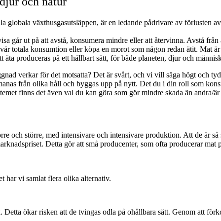
djur och natur
ala globala växthusgasutsläppen, är en ledande pådrivare av förlusten
isa går ut på att avstå, konsumera mindre eller att återvinna. Avstå frå
ka vår totala konsumtion eller köpa en morot som någon redan ätit. Mat ä
att äta produceras på ett hållbart sätt, för både planeten, djur och männi
nad verkar för det motsatta? Det är svårt, och vi vill säga högt och tyd
manas från olika håll och byggas upp på nytt. Det du i din roll som kon
ystemet finns det även val du kan göra som gör mindre skada än andra/är 
rre och större, med intensivare och intensivare produktion. Att de är så 
 marknadspriset. Detta gör att små producenter, som ofta producerar mat p
 har vi samlat flera olika alternativ.
. Detta ökar risken att de tvingas odla på ohållbara sätt. Genom att förk