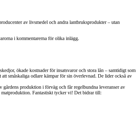
 producenter av livsmedel och andra lantbruksprodukter – utan
varorna i kommentarerna för olika inlägg.
kedjor, ökade kostnader för insatsvaror och stora lån – samtidigt som
t att småskaliga odlare kämpar för sin överlevnad. De lider också av
 gårdens produktion i förväg och får regelbundna leveranser av
tproduktion. Fantastiskt tycker vi! Det bidrar till: