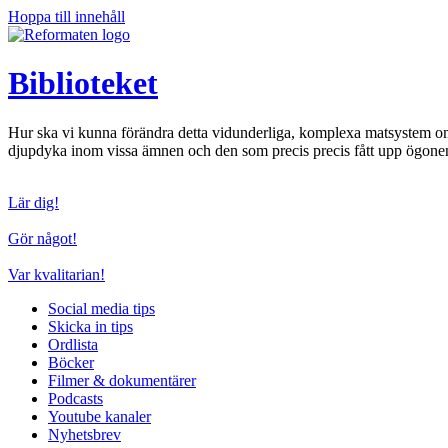
Hoppa till innehåll
Biblioteket
Hur ska vi kunna förändra detta vidunderliga, komplexa matsystem om vi
djupdyka inom vissa ämnen och den som precis precis fått upp ögonen o
Lär dig!
Gör något!
Var kvalitarian!
Social media tips
Skicka in tips
Ordlista
Böcker
Filmer & dokumentärer
Podcasts
Youtube kanaler
Nyhetsbrev