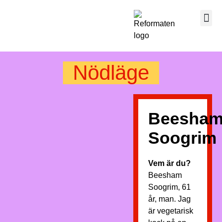
Nödläge
Beesha
Soogrim
Vem är du?
Beesham
Soogrim, 61
år, man. Jag
är vegetarisk