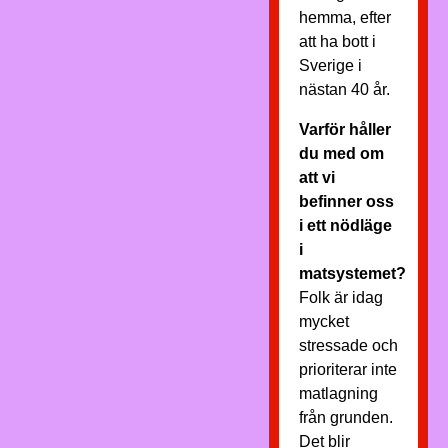
hemma, efter
att ha bott i
Sverige i
nästan 40 år.
Varför håller
du med om
att vi
befinner oss
i ett nödläge
i
matsystemet?
Folk är idag
mycket
stressade och
prioriterar inte
matlagning
från grunden.
Det blir