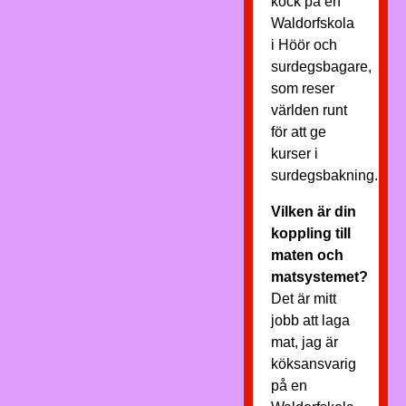
kock på en
Waldorfskola
i Höör och
surdegsbagare,
som reser
världen runt
för att ge
kurser i
surdegsbakning.
Vilken är din
koppling till
maten och
matsystemet?
Det är mitt
jobb att laga
mat, jag är
köksansvarig
på en