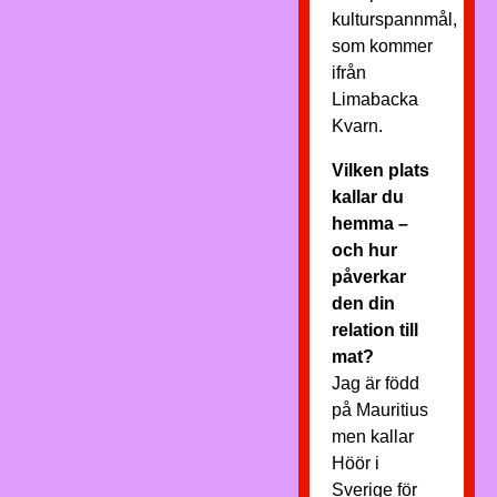
kulturspannmål,
som kommer
ifrån
Limabacka
Kvarn.
Vilken plats
kallar du
hemma –
och hur
påverkar
den din
relation till
mat?
Jag är född
på Mauritius
men kallar
Höör i
Sverige för