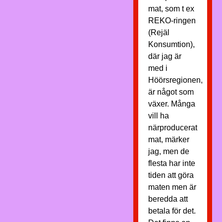
mat, som t ex
REKO-ringen
(Rejäl
Konsumtion),
där jag är
med i
Höörsregionen,
är något som
växer. Många
vill ha
närproducerat
mat, märker
jag, men de
flesta har inte
tiden att göra
maten men är
beredda att
betala för det.