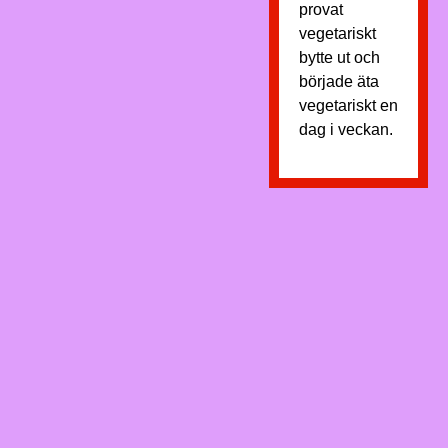
provat
vegetariskt
bytte ut och
började äta
vegetariskt en
dag i veckan.