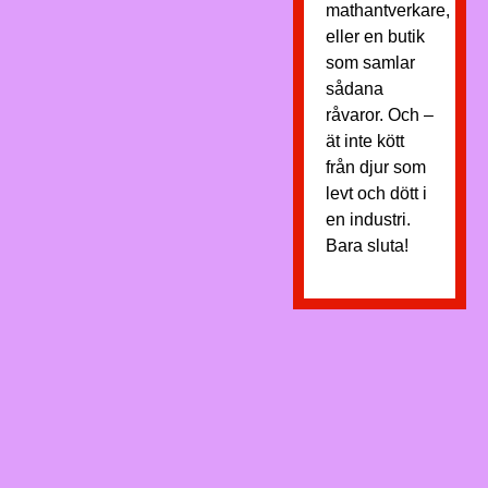
mathantverkare,
eller en butik
som samlar
sådana
råvaror. Och –
ät inte kött
från djur som
levt och dött i
en industri.
Bara sluta!