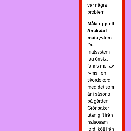
var några
problem!
Måla upp ett
önskvärt
matsystem
Det
matsystem
jag önskar
fanns mer av
ryms i en
skördekorg
med det som
är i säsong
på gården.
Grönsaker
utan gift från
hälsosam
jord, kött från