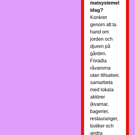
matsystemet
idag?
Konkret
genom att ta
hand om
jorden och
djuren på
gården.
Förädla
råvarorna
utan tillsatser,
samarbeta
med lokala
aktörer
(kvarnar,
bagerier,
restauranger,
butiker och
andra