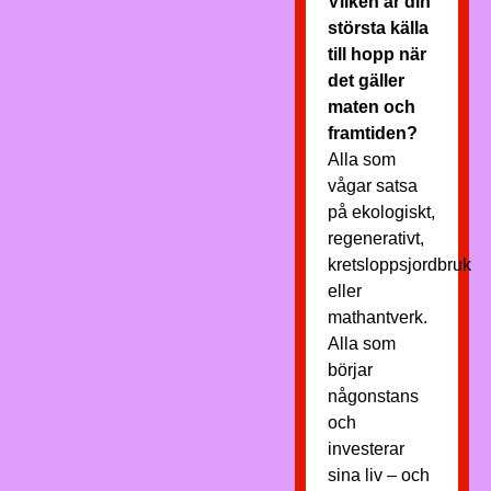
Vilken är din
största källa
till hopp när
det gäller
maten och
framtiden?
Alla som
vågar satsa
på ekologiskt,
regenerativt,
kretsloppsjordbruk
eller
mathantverk.
Alla som
börjar
någonstans
och
investerar
sina liv – och