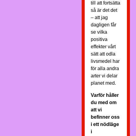
till att fortsätta
så är det det
– att jag
dagligen får
se vilka
positiva
effekter vårt
sätt att odla
livsmedel har
för alla andra
arter vi delar
planet med.
Varför håller
du med om
att vi
befinner oss
i ett nödläge
i