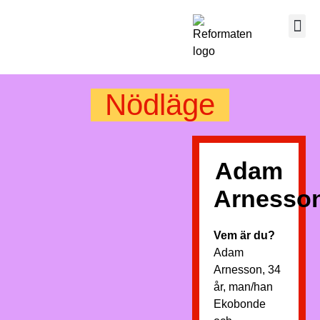
Nödläge
Adam
Arnesso
Vem är du?
Adam
Arnesson, 34
år, man/han
Ekobonde