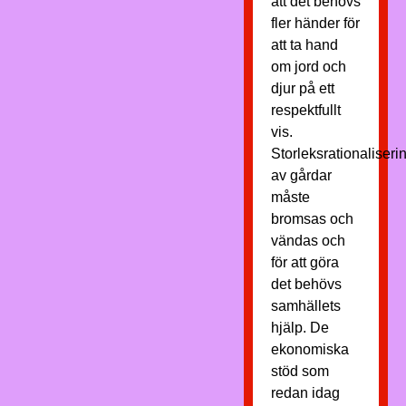
att det behövs
fler händer för
att ta hand
om jord och
djur på ett
respektfullt
vis.
Storleksrationaliseri
av gårdar
måste
bromsas och
vändas och
för att göra
det behövs
samhällets
hjälp. De
ekonomiska
stöd som
redan idag