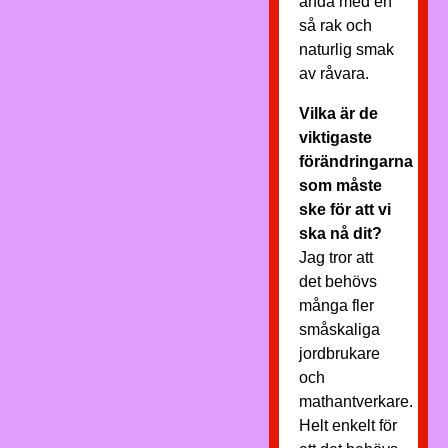
ändå med en
så rak och
naturlig smak
av råvara.
Vilka är de
viktigaste
förändringarna
som måste
ske för att vi
ska nå dit?
Jag tror att
det behövs
många fler
småskaliga
jordbrukare
och
mathantverkare.
Helt enkelt för