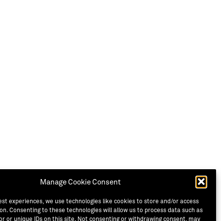
Manage Cookie Consent
est experiences, we use technologies like cookies to store and/or access
on. Consenting to these technologies will allow us to process data such as
r or unique IDs on this site. Not consenting or withdrawing consent, may