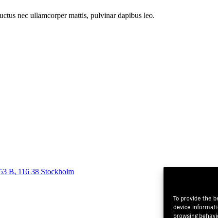
 luctus nec ullamcorper mattis, pulvinar dapibus leo.
 53 B, 116 38 Stockholm
To provide the b
device informati
browsing behavio