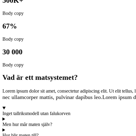
500K+
Body copy
67%
Body copy
30 000
Body copy
Vad är ett matsystemet?
Lorem ipsum dolor sit amet, consectetur adipiscing elit. Ut elit tellus,
nec ullamcorper mattis, pulvinar dapibus leo.
Lorem ipsum dol
Inget tallriksmodell utan falukorven
Men hur mår maten själv?
Hur blir maten till?