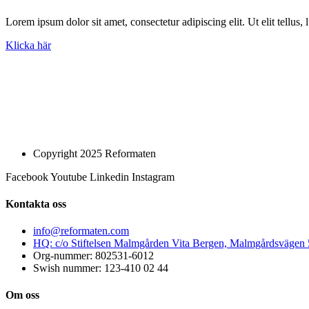
Lorem ipsum dolor sit amet, consectetur adipiscing elit. Ut elit tellus,
Klicka här
Copyright 2025 Reformaten
Facebook
Youtube
Linkedin
Instagram
Kontakta oss
info@reformaten.com​
HQ: c/o Stiftelsen Malmgården Vita Bergen, Malmgårdsvägen
Org-nummer: 802531-6012
Swish nummer: 123-410 02 44
Om oss