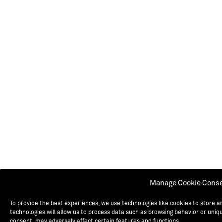
Manage Cookie Cons
To provide the best experiences, we use technologies like cookies to store 
technologies will allow us to process data such as browsing behavior or uniqu
consent, may adversely affect certain features and functions.