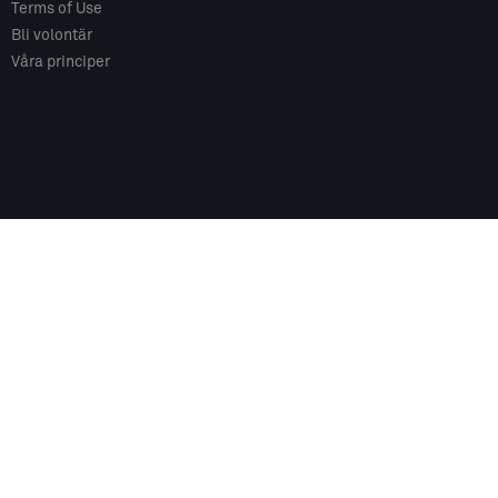
Terms of Use
Bli volontär
Våra principer