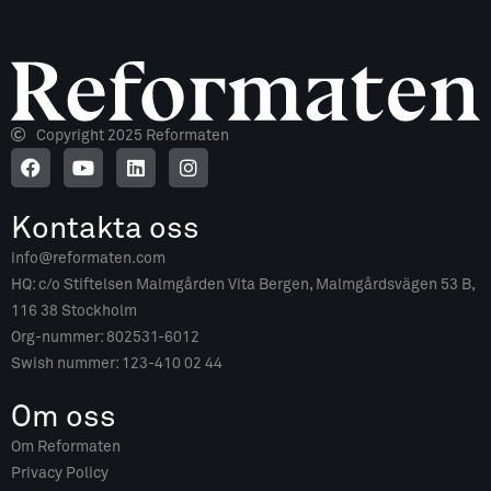
Copyright 2025 Reformaten
Kontakta oss
info@reformaten.com​
HQ: c/o Stiftelsen Malmgården Vita Bergen, Malmgårdsvägen 53 B,
116 38 Stockholm
Org-nummer: 802531-6012
Swish nummer: 123-410 02 44
Om oss
Om Reformaten
Privacy Policy