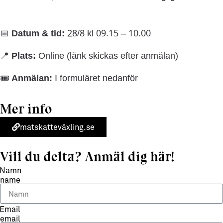
📅
Datum & tid:
28/8 kl 09.15 – 10.00
📍
Plats:
Online (länk skickas efter anmälan)
🎟
Anmälan:
I formuläret nedanför
Mer info
matskatteväxling.se
Vill du delta? Anmäl dig här!
Namn
name
Email
email