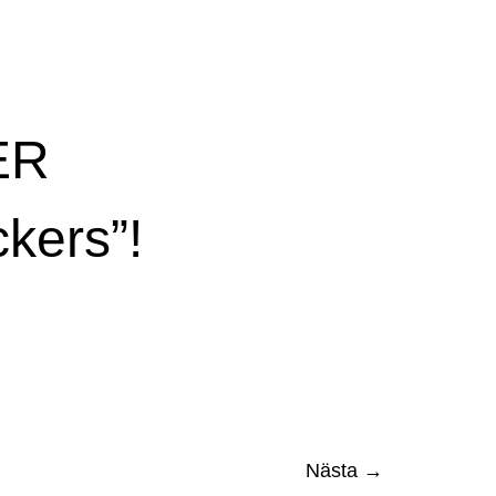
ER
kers”!
Nästa
→