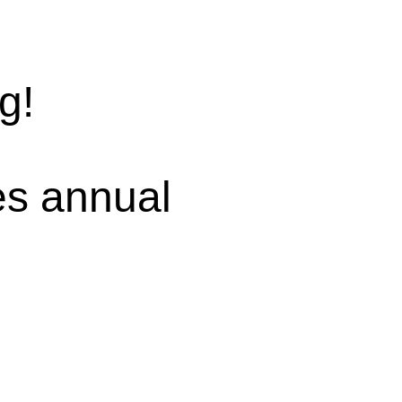
g!
es annual