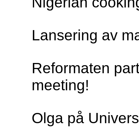
Nigerian cookin
Lansering av ma
Reformaten parti
meeting!
Olga på Univer