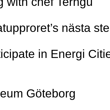
g with chef Terngu
tupproret’s nästa ste
cipate in Energi Citi
seum Göteborg