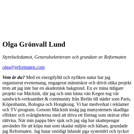
Olga Grönvall Lund​
Styrelseledamot, Generalsekreterare och grundare av Reformaten
olga@reformaten.com
Vem är du?
Med en energifylld och nyfiken natur har jag
organiserat evenemang, engagerat människor och drivit olika projekt
trots att jag inte har en akademisk bakgrund. En av mina tidigare
projekt var Mäckish, där jag och min bästa vän Kegen tog vår
sandwich-verksamhet & community från Berlin till städer som Paris,
Köpenhamn, Bologna och Hongkong. Vi har medverkat i reklamer
och TV-program. Genom Mäckish insåg jag matsystemets skadliga
effekter och svårigheterna med att driva ett företag som strävar efter
rättvisa. När min pappa blev sjuk och jag såg hur skattepengar
användes för att köpa mat som skadar miljön och hälsan, grundade
jag Reformaten. Jag hatar onödigt lidande pga systemfel och tycker