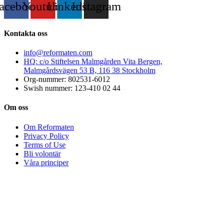
acebook
Youtube
Linkedin
Instagram
Kontakta oss
info@reformaten.com​
HQ: c/o Stiftelsen Malmgården Vita Bergen,
Malmgårdsvägen 53 B, 116 38 Stockholm
Org-nummer: 802531-6012
Swish nummer: 123-410 02 44
Om oss
Om Reformaten
Privacy Policy
Terms of Use
Bli volontär
Våra principer