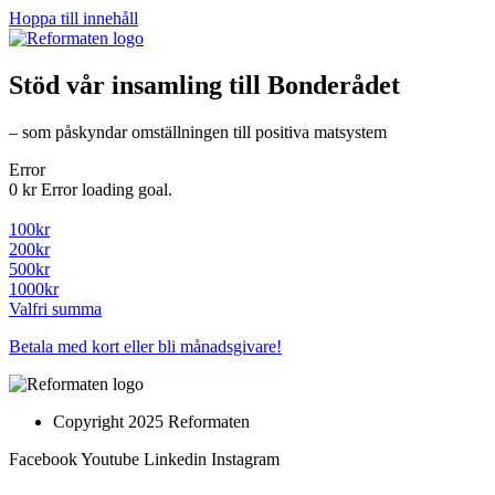
Hoppa till innehåll
Stöd vår insamling till Bonderådet
– som påskyndar omställningen till positiva matsystem
Error
0 kr
Error loading goal.
100kr
200kr
500kr
1000kr
Valfri summa
Betala med kort eller bli månadsgivare!
Copyright 2025 Reformaten
Facebook
Youtube
Linkedin
Instagram